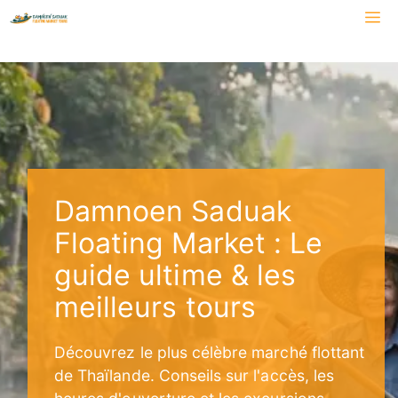
Aller
M
au
contenu
Damnoen Saduak
Floating Market : Le
guide ultime & les
meilleurs tours
Découvrez le plus célèbre marché flottant
de Thaïlande. Conseils sur l'accès, les