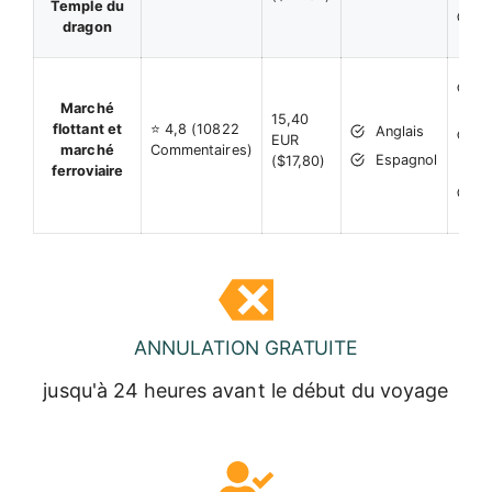
Temple du
K
dragon
R
C
M
Marché
15,40
K
flottant et
⭐ 4,8 (10822
Anglais
EUR
R
marché
Commentaires)
Espagnol
($17,80)
ferroviaire
P
c
l
ANNULATION GRATUITE
jusqu'à 24 heures avant le début du voyage