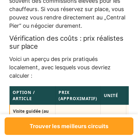
souvent des commissions élevées pour les
chauffeurs. Si vous réservez sur place, vous
pouvez vous rendre directement au „Central
Pier“ ou négocier durement.
Vérification des coûts : prix réalistes
sur place
Voici un aperçu des prix pratiqués
localement, avec lesquels vous devriez
calculer :
OPTION /
PRIX
UNITÉ
ES
ARTICLE
(APPROXIMATIF)
Visite guidée (au
départ de
Par
Bonn
900 - 1 500 THB
Bangkok), bateau
personne
bate
Trouver les meilleurs circuits
inclus