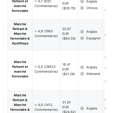
flottant et
⭐ 4,7 (632
Anglais
EUR
P
marché
Commentaires)
Chinois
($28.76)
c
ferroviaire
l
Marché
flottant &
55,87
⭐ 4,8 (1985
Anglais
C
Marché
EUR
Commentaires)
M
Espagnol
ferroviaire &
($64.59)
Ayutthaya
R
B
Marché
18,41
O
flottant et
⭐ 4,6 (28853
Anglais
EUR
P
marché
Commentaires)
Allemand
($21.28)
ferroviaire
P
c
l
Marché
S
flottant &
d
21,30
Marché
⭐ 4,6 (1412
EUR
Anglais
C
ferroviaire &
Commentaires)
($24.62)