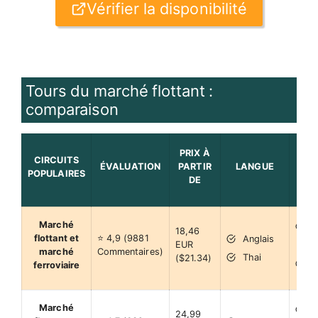
Vérifier la disponibilité
Tours du marché flottant :
comparaison
L
PRIX À
CIRCUITS
RE
ÉVALUATION
PARTIR
LANGUE
POPULAIRES
VOUS
DE
EN 
C
Marché
18,46
M
flottant et
⭐ 4,9 (9881
Anglais
EUR
P
marché
Commentaires)
Thai
($21.34)
c
ferroviaire
l
M
Marché
24,99
c